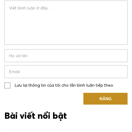
LÔ C1 ĐƯỜNG ĐỘC LẬP, P. TUY HÒA, ĐẮK LẮK
+84 2573 666 678
INFO@STELIARESORT.COM
Lưu lại thông tin của tôi cho lần bình luận tiếp theo.
Bài viết nổi bật