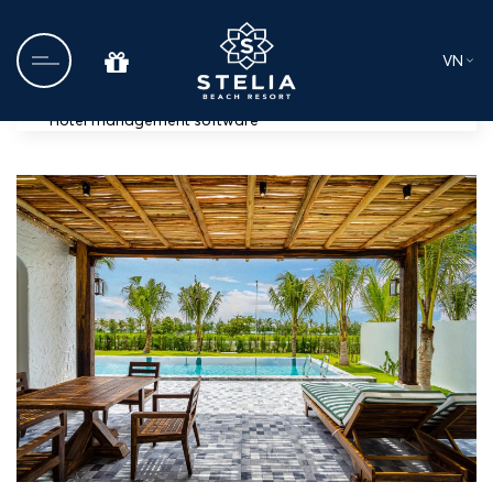
VN
Hotel management software
Trang chủ
Về chúng tôi
Ẩm thực
Tin tức
Dịch vụ Cưới và Sự kiện