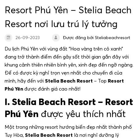
Dịch vụ giải trí và trải nghiệm
Resort Phú Yên – Stelia Beach
Resort nơi lưu trú lý tưởng
Dịch vụ lưu trú
26-09-2023
Được đăng bởi Steliabeachresort
Gallery
Du lịch Phú Yên với vùng đất “Hoa vàng trên cỏ xanh”
đang trở thành điểm đến gây sốt thời gian gần đây với
Spa & Wellness
khung cảnh thiên nhiên bình yên, xinh đẹp đến ngỡ ngàng.
Để có được kỳ nghỉ trọn vẹn nhất cho chuyến đi của
Liên hệ
mình, hãy đến với
Stelia Beach Resort
– Top
Resort
Phú Yên
được đánh giá cao nhất!
Tour Du Lịch Xứ Nẫu
I. Stelia Beach Resort – Resort
Phú Yên
được yêu thích nhất
Ưu đãi đặc biệt
Một trong những resort hướng biển đẹp nhất thành phố
Tuy Hòa,
Stelia Beach Resort
là nơi nghỉ dưỡng lý