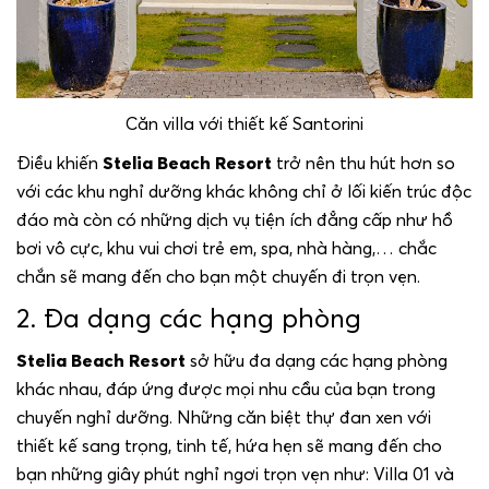
Căn villa với thiết kế Santorini
Điều khiến
Stelia Beach Resort
trở nên thu hút hơn so
với các khu nghỉ dưỡng khác không chỉ ở lối kiến trúc độc
đáo mà còn có những dịch vụ tiện ích đẳng cấp như hồ
bơi vô cực, khu vui chơi trẻ em, spa, nhà hàng,… chắc
chắn sẽ mang đến cho bạn một chuyến đi trọn vẹn.
2. Đa dạng các hạng phòng
Stelia Beach Resort
sở hữu đa dạng các hạng phòng
khác nhau, đáp ứng được mọi nhu cầu của bạn trong
chuyến nghỉ dưỡng. N
hững căn biệt thự đan xen với
thiết kế sang trọng, tinh tế, hứa hẹn sẽ mang đến cho
bạn những giây phút nghỉ ngơi trọn vẹn như
:
Villa 01 và