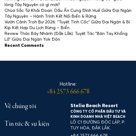
lòng Tây Nguyên có gì mới?
Chùa Sắc Tứ Khải Đoan: Dấu Ấn Cung Đình Huế Giữa Đại Ngàn
Tây Nguyên – Hành Trình Kết Nối Biển & Rừng
Vườn Cảnh Troh Bư 2026: “Tuyệt Tình Cốc” Giữa Đại Ngàn & Bí
Kíp Kết Hợp Du Lịch Rừng – Biển
Review Thác Bảy Nhánh (Đắk Lắk): Tuyệt Tác “Bàn Tay Khổng
Lồ” Giữa Đại Ngàn Yok Đôn
Recent Comments
Hotline:
+84 2573 666 678
Stelia Beach Resort
Về chúng tôi
CÔNG TY CỔ PHẦN ĐẦU TƯ VÀ
KINH DOANH NHÀ VIỆT BEACH
LÔ C1 ĐƯỜNG ĐỘC LẬP, P.
Tin tức & sự kiện
TUY HÒA, ĐẮK LẮK.
+84 2573 666 678