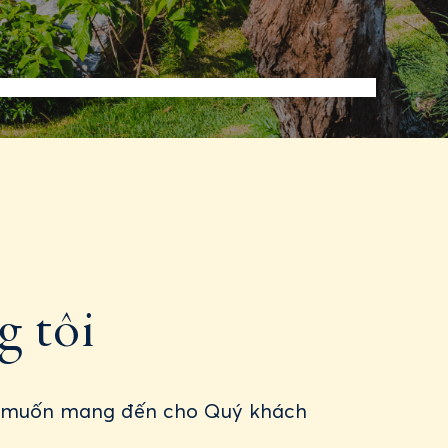
Spa & Wellness
Ưu đãi đặc biệt
O@STELIARESORT.COM
g tôi
ong muốn mang đến cho Quý khách