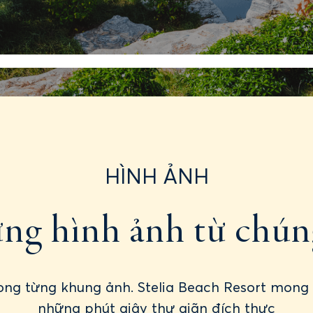
Gallery
Tour Du Lịch Xứ Nẫu
HÌNH ẢNH
, P. TUY HÒA, ĐẮK LẮK
+84 2573 666 678
INF
g hình ảnh từ chún
trong từng khung ảnh. Stelia Beach Resort m
những phút giây thư giãn đích thực