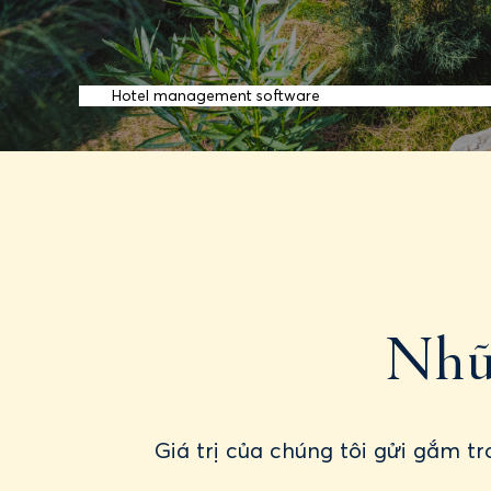
Dịch vụ lưu trú
Liên hệ
Hotel management software
LÔ C1 ĐƯỜNG ĐỘC LẬP
Nhữn
Giá trị của chúng tôi gửi gắm 