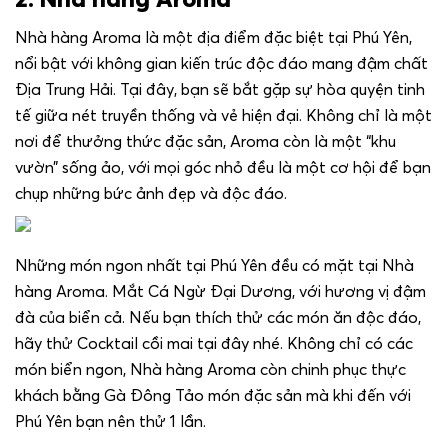
Nhà hàng Aroma là một địa điểm đặc biệt tại Phú Yên,
nổi bật với không gian kiến trúc độc đáo mang đậm chất
Địa Trung Hải. Tại đây, bạn sẽ bắt gặp sự hòa quyện tinh
tế giữa nét truyền thống và vẻ hiện đại. Không chỉ là một
nơi để thưởng thức đặc sản, Aroma còn là một “khu
vườn” sống ảo, với mọi góc nhỏ đều là một cơ hội để bạn
chụp những bức ảnh đẹp và độc đáo.
Những món ngon nhất tại Phú Yên đều có mặt tại Nhà
hàng Aroma. Mắt Cá Ngừ Đại Dương, với hương vị đậm
đà của biển cả. Nếu bạn thích thử các món ăn độc đáo,
hãy thử Cocktail cồi mai tại đây nhé. Không chỉ có các
món biển ngon, Nhà hàng Aroma còn chinh phục thực
khách bằng Gà Đông Tảo món đặc sản mà khi đến với
Phú Yên bạn nên thử 1 lần.