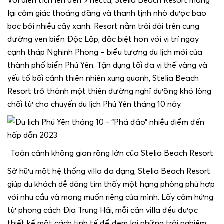
Với diện tích lên đến 9 hecta, Stelia Beach Resort mang
lại cảm giác thoáng đãng và thanh tịnh nhờ được bao
bọc bởi nhiều cây xanh. Resort nằm trải dài trên cung
đường ven biển Độc Lập, đặc biệt hơn với vị trí ngay
cạnh tháp Nghinh Phong – biểu tượng du lịch mới của
thành phố biển Phú Yên. Tận dụng tối đa vị thế vàng và
yếu tố bối cảnh thiên nhiên xung quanh, Stelia Beach
Resort trở thành một thiên đường nghỉ dưỡng khó lòng
chối từ cho chuyến du lịch Phú Yên tháng 10 này.
Toàn cảnh không gian rộng lớn của Stelia Beach Resort
Sở hữu một hệ thống villa đa dạng, Stelia Beach Resort
giúp du khách dễ dàng tìm thấy một hạng phòng phù hợp
với nhu cầu và mong muốn riêng của mình. Lấy cảm hứng
từ phong cách Địa Trung Hải, mỗi căn villa đều được
thiết kế một cách tinh tế để đem lại những trải nghiệm