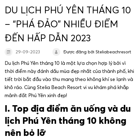
Dịch vụ giải trí và trải nghiệm
DU LỊCH PHÚ YÊN THÁNG 10
– “PHÁ ĐẢO” NHIỀU ĐIỂM
Dịch vụ lưu trú
ĐẾN HẤP DẪN 2023
Gallery
29-09-2023
Được đăng bởi Steliabeachresort
Spa & Wellness
Du lịch Phú Yên tháng 10 là một lựa chọn hợp lý bởi vì
thời điểm này đánh dấu mùa đẹp nhất của thành phố, khi
Liên hệ
tiết trời bắt đầu vào thu mang theo không khí se lạnh và
khô ráo. Cùng Stelia Beach Resort vi vu khám phá khắp
mảnh đất Phú Yên xinh đẹp!
Tour Du Lịch Xứ Nẫu
I.
Top địa điểm ăn uống và du
Ưu đãi đặc biệt
lịch Phú Yên tháng 10 không
nên bỏ lỡ