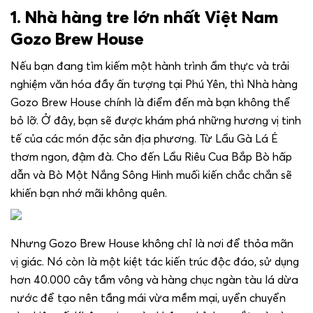
1. Nhà hàng tre lớn nhất Việt Nam
Gozo Brew House
Nếu bạn đang tìm kiếm một hành trình ẩm thực và trải
nghiệm văn hóa đầy ấn tượng tại Phú Yên, thì Nhà hàng
Gozo Brew House chính là điểm đến mà bạn không thể
bỏ lỡ. Ở đây, bạn sẽ được khám phá những hương vị tinh
tế của các món đặc sản địa phương. Từ Lẩu Gà Lá É
thơm ngon, đậm đà. Cho đến Lẩu Riêu Cua Bắp Bò hấp
dẫn và Bò Một Nắng Sông Hinh muối kiến chắc chắn sẽ
khiến bạn nhớ mãi không quên.
Nhưng Gozo Brew House không chỉ là nơi để thỏa mãn
vị giác. Nó còn là một kiệt tác kiến trúc độc đáo, sử dụng
hơn 40.000 cây tầm vông và hàng chục ngàn tàu lá dừa
nước để tạo nên tầng mái vừa mềm mại, uyển chuyển