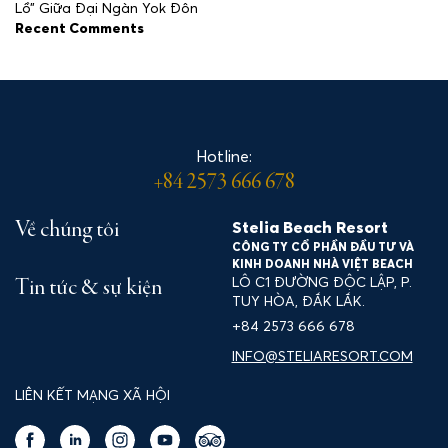
Lồ” Giữa Đại Ngàn Yok Đôn
Recent Comments
Hotline:
+84 2573 666 678
Stelia Beach Resort
Về chúng tôi
CÔNG TY CỔ PHẦN ĐẦU TƯ VÀ
KINH DOANH NHÀ VIỆT BEACH
LÔ C1 ĐƯỜNG ĐỘC LẬP, P.
Tin tức & sự kiện
TUY HÒA, ĐẮK LẮK.
+84 2573 666 678
INFO@STELIARESORT.COM
LIÊN KẾT MẠNG XÃ HỘI