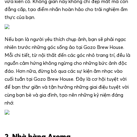
vừa kiên cố. Không gian này không chỉ đẹp mắt mà còn
đẳng cấp, tạo điểm nhấn hoàn hảo cho trải nghiệm ẩm
thực của bạn.
Nếu bạn là người yêu thích chụp ảnh, bạn sẽ phải ngạc
nhiên trước những góc sống ảo tại Gozo Brew House.
Mỗi chi tiết, từ nội thất đến các góc nhỏ trang trí, đều là
nguồn cảm hứng không ngừng cho những bức ảnh độc
đáo.
Hơn nữa, đừng bỏ qua các sự kiện âm nhạc vào
cuối tuần tại Gozo Brew House. Đây là cơ hội tuyệt vời
để bạn thư giãn và tận hưởng những giai điệu tuyệt vời
cùng bạn bè và gia đình, tạo nên những kỷ niệm đáng
nhớ.
2. Nhà hàng Aroma