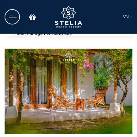
VN
Hotel management software
Trang chủ
Về chúng tôi
Ẩm thực
Tin tức
Dịch vụ Cưới và Sự kiện