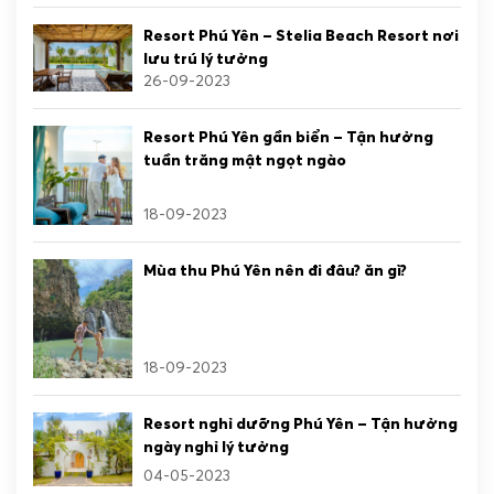
Resort Phú Yên – Stelia Beach Resort nơi
lưu trú lý tưởng
26-09-2023
Resort Phú Yên gần biển – Tận hưởng
tuần trăng mật ngọt ngào
18-09-2023
LÔ C1 ĐƯỜNG ĐỘC LẬP, P. TUY HÒA, ĐẮK LẮK
Mùa thu Phú Yên nên đi đâu? ăn gì?
+84 2573 666 678
INFO@STELIARESORT.COM
18-09-2023
Resort nghỉ dưỡng Phú Yên – Tận hưởng
ngày nghỉ lý tưởng
04-05-2023