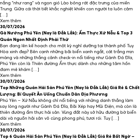
nắng “như rang” và ngọn gió Lào bỏng rát đặc trưng của miền
Dịch vụ giải trí và trải nghiệm
Trung. Giữa cái thời tiết khắc nghiệt khiến con người ta luôn cảm
[…]
Xem thêm
Dịch vụ lưu trú
30/07/2026
Gà Nướng Phú Yên (Nay là Đắk Lắk): Ẩm Thực Xứ Nẫu & Top 3
Quán Ngon Nhất Định Phải Thử
Gallery
Bạn đang lên kế hoạch cho một kỳ nghỉ dưỡng tại thành phố Tuy
Hòa xinh đẹp? Bên cạnh những bãi biển xanh ngắt, cát trắng mịn
màng và những thắng cảnh check-in nổi tiếng như Gành Đá Đĩa,
Spa & Wellness
Phú Yên còn là Thiên đường Ẩm thực dành cho những tâm hồn
đam mê khám […]
Xem thêm
Liên hệ
30/07/2026
Top Những Quán Hải Sản Phú Yên (Nay là Đắk Lắk) Giá Rẻ & Chất
Lượng: Bí Quyết Ăn Uống Chuẩn Dân Địa Phương
Tour Du Lịch Xứ Nẫu
Phú Yên – Xứ Nẫu không chỉ nổi tiếng với những danh thắng làm
say lòng người như Gành Đá Đĩa, Bãi Xép hay Mũi Điện, mà còn là
thiên đường ẩm thực hải sản. Vùng đất này sở hữu đường bờ biển
Ưu đãi đặc biệt
dài và nguồn hải sản vô cùng phong phú, tươi rói. Tuy […]
Xem thêm
30/07/2026
Top 6 Quán Hải Sản Phú Yên (Nay là Đắk Lắk) Giá Rẻ Bất Ngờ –