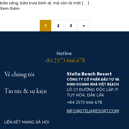
bữa sáng, bữa trưa bình dị, mà còn là một […]
Xem thêm
1
2
3
→
Hotline:
+84 2573 666 678
Stelia Beach Resort
Về chúng tôi
CÔNG TY CỔ PHẦN ĐẦU TƯ VÀ
KINH DOANH NHÀ VIỆT BEACH
LÔ C1 ĐƯỜNG ĐỘC LẬP, P.
Tin tức & sự kiện
TUY HÒA, ĐẮK LẮK.
+84 2573 666 678
INFO@STELIARESORT.COM
LÔ C1 ĐƯỜNG ĐỘC LẬP, P. TUY HÒA, ĐẮK LẮK
+84 2573 666 678
LIÊN KẾT MẠNG XÃ HỘI
INFO@STELIARESORT.COM