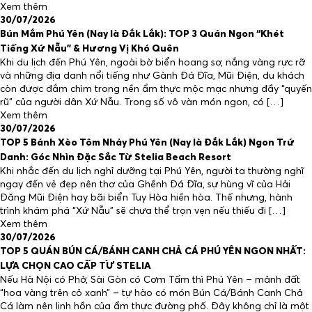
Xem thêm
30/07/2026
Bún Mắm Phú Yên (Nay là Đắk Lắk): TOP 3 Quán Ngon “Khét
Tiếng Xứ Nẫu” & Hương Vị Khó Quên
Khi du lịch đến Phú Yên, ngoài bờ biển hoang sơ, nắng vàng rực rỡ
và những địa danh nổi tiếng như Gành Đá Đĩa, Mũi Điện, du khách
còn được đắm chìm trong nền ẩm thực mộc mạc nhưng đầy “quyến
rũ” của người dân Xứ Nẫu. Trong số vô vàn món ngon, có […]
Xem thêm
30/07/2026
TOP 5 Bánh Xèo Tôm Nhảy Phú Yên (Nay là Đắk Lắk) Ngon Trứ
Danh: Góc Nhìn Đặc Sắc Từ Stelia Beach Resort
Khi nhắc đến du lịch nghỉ dưỡng tại Phú Yên, người ta thường nghĩ
ngay đến vẻ đẹp nên thơ của Ghềnh Đá Đĩa, sự hùng vĩ của Hải
Đăng Mũi Điện hay bãi biển Tuy Hòa hiền hòa. Thế nhưng, hành
trình khám phá “Xứ Nẫu” sẽ chưa thể trọn vẹn nếu thiếu đi […]
Xem thêm
30/07/2026
TOP 5 QUÁN BÚN CÁ/BÁNH CANH CHẢ CÁ PHÚ YÊN NGON NHẤT:
LỰA CHỌN CAO CẤP TỪ STELIA
Nếu Hà Nội có Phở, Sài Gòn có Cơm Tấm thì Phú Yên – mảnh đất
“hoa vàng trên cỏ xanh” – tự hào có món Bún Cá/Bánh Canh Chả
Cá làm nên linh hồn của ẩm thực đường phố. Đây không chỉ là một