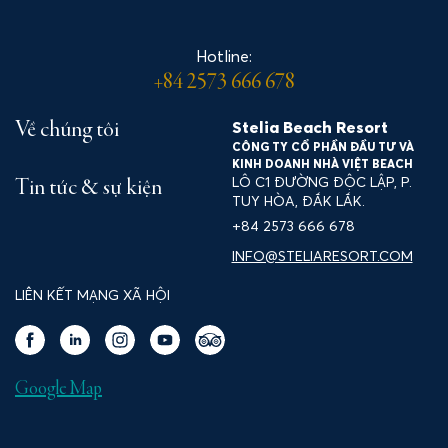
Hotline:
+84 2573 666 678
Stelia Beach Resort
Về chúng tôi
CÔNG TY CỔ PHẦN ĐẦU TƯ VÀ
KINH DOANH NHÀ VIỆT BEACH
LÔ C1 ĐƯỜNG ĐỘC LẬP, P.
Tin tức & sự kiện
TUY HÒA, ĐẮK LẮK.
+84 2573 666 678
INFO@STELIARESORT.COM
LIÊN KẾT MẠNG XÃ HỘI
Google Map