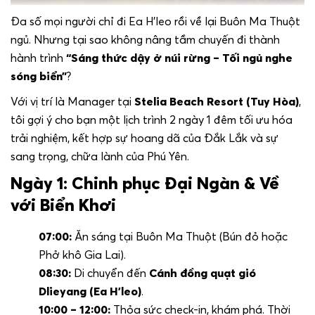
Đa số mọi người chỉ đi Ea H’leo rồi về lại Buôn Ma Thuột
ngủ. Nhưng tại sao không nâng tầm chuyến đi thành
hành trình
“Sáng thức dậy ở núi rừng – Tối ngủ nghe
sóng biển”
?
Với vị trí là Manager tại
Stelia Beach Resort (Tuy Hòa)
,
tôi gợi ý cho bạn một lịch trình 2 ngày 1 đêm tối ưu hóa
trải nghiệm, kết hợp sự hoang dã của Đắk Lắk và sự
sang trọng, chữa lành của Phú Yên.
Ngày 1: Chinh phục Đại Ngàn & Về
với Biển Khơi
07:00:
Ăn sáng tại Buôn Ma Thuột (Bún đỏ hoặc
Phở khô Gia Lai).
08:30:
Di chuyển đến
Cánh đồng quạt gió
Dlieyang (Ea H’leo)
.
10:00 – 12:00:
Thỏa sức check-in, khám phá. Thời