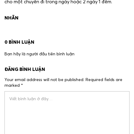
cho một chuyến đi trong ngày hoặc 2 ngày 1 đêm.
NHÃN
0
BÌNH LUẬN
Bạn hãy là người đầu tiên bình luận
ĐĂNG BÌNH LUẬN
Your email address will not be published.
Required fields are
LÔ C1 ĐƯỜNG ĐỘC LẬP, P. TUY HÒA, ĐẮK LẮK
marked
*
+84 2573 666 678
INFO@STELIARESORT.COM