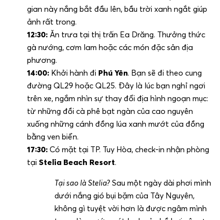
gian này nắng bắt đầu lên, bầu trời xanh ngắt giúp
ảnh rất trong.
12:30:
Ăn trưa tại thị trấn Ea Drăng. Thưởng thức
gà nướng, cơm lam hoặc các món đặc sản địa
phương.
14:00:
Khởi hành đi
Phú Yên
. Bạn sẽ đi theo cung
đường QL29 hoặc QL25. Đây là lúc bạn nghỉ ngơi
trên xe, ngắm nhìn sự thay đổi địa hình ngoạn mục:
từ những đồi cà phê bạt ngàn của cao nguyên
xuống những cánh đồng lúa xanh mướt của đồng
bằng ven biển.
17:30:
Có mặt tại TP. Tuy Hòa, check-in nhận phòng
tại
Stelia Beach Resort
.
Tại sao là Stelia?
Sau một ngày dài phơi mình
dưới nắng gió bụi bặm của Tây Nguyên,
không gì tuyệt vời hơn là được ngâm mình