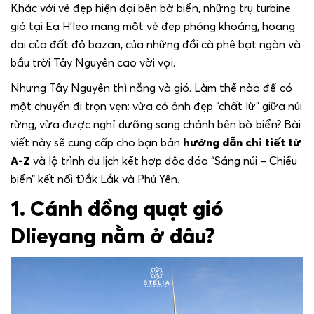
Khác với vẻ đẹp hiện đại bên bờ biển, những trụ turbine
gió tại Ea H’leo mang một vẻ đẹp phóng khoáng, hoang
dại của đất đỏ bazan, của những đồi cà phê bạt ngàn và
bầu trời Tây Nguyên cao vời vợi.
Nhưng Tây Nguyên thì nắng và gió. Làm thế nào để có
một chuyến đi trọn vẹn: vừa có ảnh đẹp “chất lừ” giữa núi
rừng, vừa được nghỉ dưỡng sang chảnh bên bờ biển? Bài
viết này sẽ cung cấp cho bạn bản
hướng dẫn chi tiết từ
A-Z
và lộ trình du lịch kết hợp độc đáo “Sáng núi – Chiều
biển” kết nối Đắk Lắk và Phú Yên.
1. Cánh đồng quạt gió
Dlieyang nằm ở đâu?