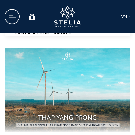
VN
Hotel management software
Trang chủ
Về chúng tôi
Ẩm thực
Tin tức
Dịch vụ Cưới và Sự kiện