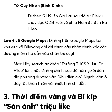
Từ Quy Nhơn (Bình Định):
Đi theo QL19 lên Gia Lai, sau đó từ Pleiku
chạy dọc QL14 xuôi về phía Nam để đến Ea
H’leo.
Lưu ý về Google Maps:
Định vị trên Google Maps tại
khu vực xã Dlieyang đôi khi chưa cập nhật chính xác các
đường mòn nhỏ dẫn vào chân trụ quạt.
Mẹo:
Hãy search từ khóa “Trường THCS Y-Jut, Ea
H’leo” làm mốc định vị chính, sau đó hỏi người dân
địa phương đường vào “Khu điện gió”. Người dân ở
đây rất thân thiện và nhiệt tình chỉ dẫn.
3. Thời điểm vàng và Bí kíp
“Săn ảnh” triệu like