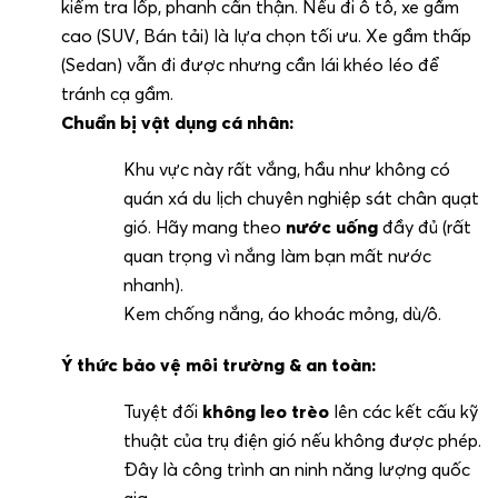
kiểm tra lốp, phanh cẩn thận. Nếu đi ô tô, xe gầm
cao (SUV, Bán tải) là lựa chọn tối ưu. Xe gầm thấp
(Sedan) vẫn đi được nhưng cần lái khéo léo để
tránh cạ gầm.
Chuẩn bị vật dụng cá nhân:
Khu vực này rất vắng, hầu như không có
quán xá du lịch chuyên nghiệp sát chân quạt
gió. Hãy mang theo
nước uống
đầy đủ (rất
quan trọng vì nắng làm bạn mất nước
nhanh).
Kem chống nắng, áo khoác mỏng, dù/ô.
Ý thức bảo vệ môi trường & an toàn:
Tuyệt đối
không leo trèo
lên các kết cấu kỹ
thuật của trụ điện gió nếu không được phép.
Đây là công trình an ninh năng lượng quốc