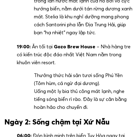
trong làn nước mát lạnh của hồ bơi vô cực
hướng biển, nằm dưới tán rừng dương xanh
mát. Stelia là khu nghỉ dưỡng mang phong
cách Santorini pha lẫn Địa Trung Hải, giúp
bạn “hạ nhiệt” ngay lập tức.
19:00:
Ăn tối tại
Gozo Brew House
– Nhà hàng tre
có kiến trúc độc đáo nhất Việt Nam nằm trong
khuôn viên resort.
Thưởng thức hải sản tươi sống Phú Yên
(Tôm hùm, cá ngừ đại dương).
Uống một ly bia thủ công mát lạnh, nghe
tiếng sóng biển rì rào. Đây là sự cân bằng
hoàn hảo cho chuyến đi.
Ngày 2: Sống chậm tại Xứ Nẫu
06:00:
Đón bình minh trên biển Tuy Hòa ngay tại