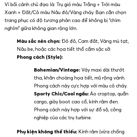
Vì bối cảnh chủ đạo là: Trụ gió màu Trắng + Trời màu
Xanh + Đất/Cỏ màu Nâu đỏ/Vàng cháy. Bạn cần chọn
trang phục có độ tương phản cao để không bị “chìm
nghỉm” giữa không gian rộng lớn.
Màu sắc nên chọn:
Đỏ đô, Cam đất, Vàng mù tạt,
Nâu be, hoặc các họa tiết thổ cẩm sặc sỡ.
Phong cách (Style):
Bohemian/Vintage:
Váy maxi dài thướt
tha, khăn choàng họa tiết, mũ rộng vành.
Phong cách này cực hợp với màu cỏ cháy.
Sporty Chic/Cool ngầu:
Áo croptop, quần
cargo, giày boot cao cổ, kính râm đen.
Phong cách này hợp với sự đồ sộ, công
nghiệp của các trụ turbine.
Phụ kiện không thể thiếu:
Kính râm (vừa chống