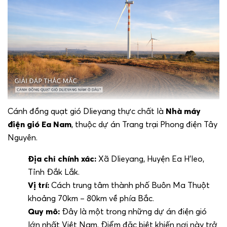
Cánh đồng quạt gió Dlieyang thực chất là
Nhà máy
điện gió Ea Nam
, thuộc dự án Trang trại Phong điện Tây
Nguyên.
Địa chỉ chính xác:
Xã Dlieyang, Huyện Ea H’leo,
Tỉnh Đắk Lắk.
Vị trí:
Cách trung tâm thành phố Buôn Ma Thuột
khoảng 70km – 80km về phía Bắc.
Quy mô:
Đây là một trong những dự án điện gió
lớn nhất Việt Nam. Điểm đặc biệt khiến nơi này trở