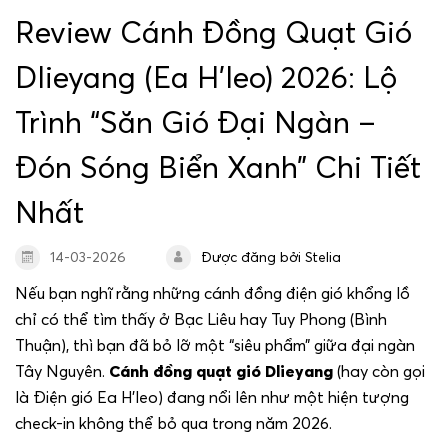
Dịch vụ giải trí và trải nghiệm
Review Cánh Đồng Quạt Gió
Dlieyang (Ea H’leo) 2026: Lộ
Dịch vụ lưu trú
Trình “Săn Gió Đại Ngàn –
Gallery
Đón Sóng Biển Xanh” Chi Tiết
Spa & Wellness
Nhất
Liên hệ
14-03-2026
Được đăng bởi Stelia
Nếu bạn nghĩ rằng những cánh đồng điện gió khổng lồ
Tour Du Lịch Xứ Nẫu
chỉ có thể tìm thấy ở Bạc Liêu hay Tuy Phong (Bình
Thuận), thì bạn đã bỏ lỡ một “siêu phẩm” giữa đại ngàn
Tây Nguyên.
Cánh đồng quạt gió Dlieyang
(hay còn gọi
Ưu đãi đặc biệt
là Điện gió Ea H’leo) đang nổi lên như một hiện tượng
check-in không thể bỏ qua trong năm 2026.