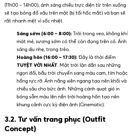
(11h00 – 14h00), ánh sáng chiếu trực diện từ trên xuống
sẽ tạo bóng đổ xấu trên mặt (bị tối hốc mắt) và bạn sẽ
rất nhanh mệt vì sốc nhiệt.
Sáng sớm (6:00 – 8:00):
Trời trong veo, không khí
mát mẻ, sương sớm có thể còn đọng trên cỏ. Ánh
sáng dịu nhẹ, trong trẻo.
Hoàng hôn (16:00 – 17:30):
Đây là thời điểm
TUYỆT VỜI NHẤT
. Mặt trời lặn dần sau những
ngọn đồi, bầu trời chuyển sang màu cam, tím hoặc
hồng rực rỡ. Ánh nắng xiên ngang tạo nên khối và
chiều sâu cho bức ảnh. Những cánh quạt gió in
bóng sẫm màu lên nền trời hoàng hôn tạo nên
khung cảnh cực kỳ điện ảnh (Cinematic).
3.2. Tư vấn trang phục (Outfit
Concept)