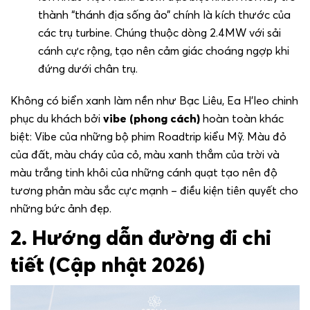
thành “thánh địa sống ảo” chính là kích thước của
các trụ turbine. Chúng thuộc dòng 2.4MW với sải
cánh cực rộng, tạo nên cảm giác choáng ngợp khi
đứng dưới chân trụ.
Không có biển xanh làm nền như Bạc Liêu, Ea H’leo chinh
phục du khách bởi
vibe (phong cách)
hoàn toàn khác
biệt: Vibe của những bộ phim Roadtrip kiểu Mỹ. Màu đỏ
của đất, màu cháy của cỏ, màu xanh thẳm của trời và
màu trắng tinh khôi của những cánh quạt tạo nên độ
tương phản màu sắc cực mạnh – điều kiện tiên quyết cho
những bức ảnh đẹp.
2. Hướng dẫn đường đi chi
tiết (Cập nhật 2026)