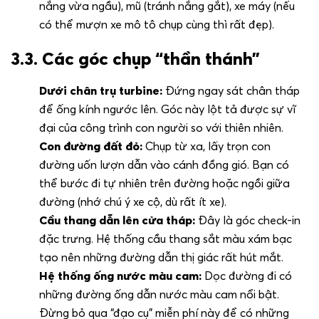
nắng vừa ngầu), mũ (tránh nắng gắt), xe máy (nếu
có thể mượn xe mô tô chụp cùng thì rất đẹp).
3.3. Các góc chụp “thần thánh”
Dưới chân trụ turbine:
Đứng ngay sát chân tháp
để ống kính ngước lên. Góc này lột tả được sự vĩ
đại của công trình con người so với thiên nhiên.
Con đường đất đỏ:
Chụp từ xa, lấy trọn con
đường uốn lượn dẫn vào cánh đồng gió. Bạn có
thể bước đi tự nhiên trên đường hoặc ngồi giữa
đường (nhớ chú ý xe cộ, dù rất ít xe).
Cầu thang dẫn lên cửa tháp:
Đây là góc check-in
đặc trưng. Hệ thống cầu thang sắt màu xám bạc
tạo nên những đường dẫn thị giác rất hút mắt.
Hệ thống ống nước màu cam:
Dọc đường đi có
những đường ống dẫn nước màu cam nổi bật.
Đừng bỏ qua “đạo cụ” miễn phí này để có những