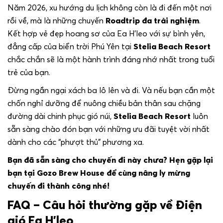
Năm 2026, xu hướng du lịch không còn là đi đến một nơi
rồi về, mà là những chuyến
Roadtrip đa trải nghiệm
.
Kết hợp vẻ đẹp hoang sơ của Ea H’leo với sự bình yên,
đẳng cấp của biển trời Phú Yên tại
Stelia Beach Resort
chắc chắn sẽ là một hành trình đáng nhớ nhất trong tuổi
trẻ của bạn.
Đừng ngần ngại xách ba lô lên và đi. Và nếu bạn cần một
chốn nghỉ dưỡng để nuông chiều bản thân sau chặng
đường dài chinh phục gió núi,
Stelia Beach Resort
luôn
sẵn sàng chào đón bạn với những ưu đãi tuyệt vời nhất
dành cho các “phượt thủ” phương xa.
Bạn đã sẵn sàng cho chuyến đi này chưa? Hẹn gặp lại
bạn tại Gozo Brew House để cùng nâng ly mừng
chuyến đi thành công nhé!
FAQ – Câu hỏi thường gặp về Điện
gió Ea H’leo