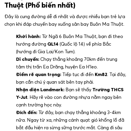
Thuột (Phổ biến nhất)
Đây là cung đường dễ đi nhất và được nhiều bạn trẻ lựa
chọn khi đáp chuyến bay xuống sân bay Buôn Ma Thuột.
Khởi hành:
Từ Ngã 6 Buôn Ma Thuột, bạn đi theo
hướng đường
QL14
(Quốc lộ 14) về phía Bắc
(hướng đi Gia Lai/Kon Tum).
Di chuyển:
Chạy thẳng khoảng 70km đến trung
tâm thị trấn Ea Drăng, huyện Ea H’leo.
Điểm rẽ quan trọng:
Tiếp tục đi đến
Km82
. Tại đây,
bạn cần chú ý quan sát bên tay phải.
Nhận diện Landmark:
Bạn sẽ thấy
Trường THCS
Y-Jut
. Hãy rẽ vào con đường nhựa nằm ngay bên
cạnh trường học này.
Đích đến:
Từ đây, bạn chạy thẳng khoảng 3-4km
nữa. Ngay từ xa, những cánh quạt gió khổng lồ đã
bắt đầu hiện ra sừng sững trước mắt. Càng đi sâu