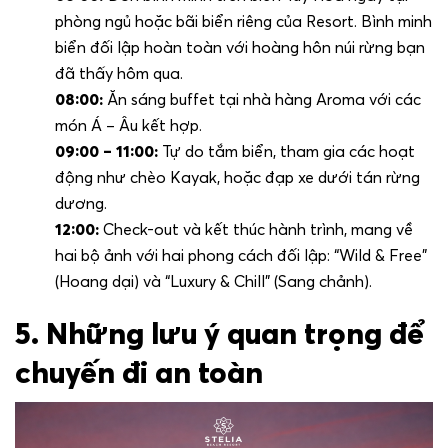
phòng ngủ hoặc bãi biển riêng của Resort. Bình minh
biển đối lập hoàn toàn với hoàng hôn núi rừng bạn
đã thấy hôm qua.
08:00:
Ăn sáng buffet tại nhà hàng Aroma với các
món Á – Âu kết hợp.
09:00 – 11:00:
Tự do tắm biển, tham gia các hoạt
động như chèo Kayak, hoặc đạp xe dưới tán rừng
dương.
12:00:
Check-out và kết thúc hành trình, mang về
hai bộ ảnh với hai phong cách đối lập: “Wild & Free”
(Hoang dại) và “Luxury & Chill” (Sang chảnh).
5. Những lưu ý quan trọng để
chuyến đi an toàn