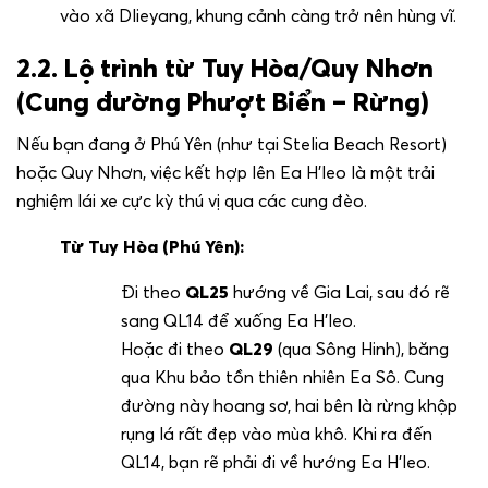
vào xã Dlieyang, khung cảnh càng trở nên hùng vĩ.
2.2. Lộ trình từ Tuy Hòa/Quy Nhơn
(Cung đường Phượt Biển – Rừng)
Nếu bạn đang ở Phú Yên (như tại Stelia Beach Resort)
hoặc Quy Nhơn, việc kết hợp lên Ea H’leo là một trải
nghiệm lái xe cực kỳ thú vị qua các cung đèo.
Từ Tuy Hòa (Phú Yên):
Đi theo
QL25
hướng về Gia Lai, sau đó rẽ
sang QL14 để xuống Ea H’leo.
Hoặc đi theo
QL29
(qua Sông Hinh), băng
qua Khu bảo tồn thiên nhiên Ea Sô. Cung
đường này hoang sơ, hai bên là rừng khộp
rụng lá rất đẹp vào mùa khô. Khi ra đến
QL14, bạn rẽ phải đi về hướng Ea H’leo.