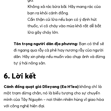
gia.
Không xả rác bừa bãi. Hãy mang rác của
bạn ra khỏi cánh đồng.
Cẩn thận củi lửa nếu bạn có ý định hút
thuốc, vì cỏ cháy vào mùa khô rất dễ bắt
lửa gây cháy lớn.
Tôn trọng người dân địa phương:
Bạn có thể sẽ
đi ngang qua rẫy cà phê hay nương rẫy của người
dân. Hãy xin phép nếu muốn vào chụp ảnh và đừng
tự ý hái nông sản.
6. Lời kết
Cánh đồng quạt gió Dlieyang (Ea H’leo)
không chỉ là
một trạm dừng chân, nó là biểu tượng cho sự chuyển
mình của Tây Nguyên – nơi thiên nhiên hùng vĩ giao hòa
với công nghệ hiện đại.