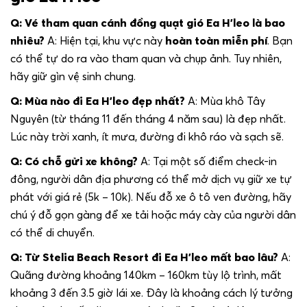
Q: Vé tham quan cánh đồng quạt gió Ea H’leo là bao
nhiêu?
A: Hiện tại, khu vực này
hoàn toàn miễn phí
. Bạn
có thể tự do ra vào tham quan và chụp ảnh. Tuy nhiên,
hãy giữ gìn vệ sinh chung.
Q: Mùa nào đi Ea H’leo đẹp nhất?
A: Mùa khô Tây
Nguyên (từ tháng 11 đến tháng 4 năm sau) là đẹp nhất.
Lúc này trời xanh, ít mưa, đường đi khô ráo và sạch sẽ.
Q: Có chỗ gửi xe không?
A: Tại một số điểm check-in
đông, người dân địa phương có thể mở dịch vụ giữ xe tự
phát với giá rẻ (5k – 10k). Nếu đỗ xe ô tô ven đường, hãy
chú ý đỗ gọn gàng để xe tải hoặc máy cày của người dân
có thể di chuyển.
Q: Từ Stelia Beach Resort đi Ea H’leo mất bao lâu?
A:
Quãng đường khoảng 140km – 160km tùy lộ trình, mất
khoảng 3 đến 3.5 giờ lái xe. Đây là khoảng cách lý tưởng