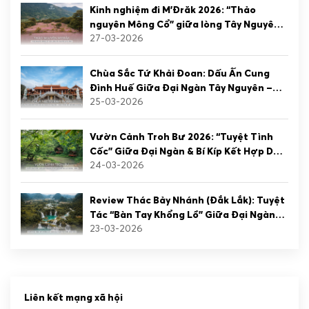
Kinh nghiệm đi M’Đrăk 2026: “Thảo
nguyên Mông Cổ” giữa lòng Tây Nguyên
27-03-2026
có gì mới?
Chùa Sắc Tứ Khải Đoan: Dấu Ấn Cung
Đình Huế Giữa Đại Ngàn Tây Nguyên –
25-03-2026
Hành Trình Kết Nối Biển & Rừng
Vườn Cảnh Troh Bư 2026: “Tuyệt Tình
Cốc” Giữa Đại Ngàn & Bí Kíp Kết Hợp Du
24-03-2026
Lịch Rừng – Biển
Review Thác Bảy Nhánh (Đắk Lắk): Tuyệt
Tác “Bàn Tay Khổng Lồ” Giữa Đại Ngàn
23-03-2026
Yok Đôn
Liên kết mạng xã hội