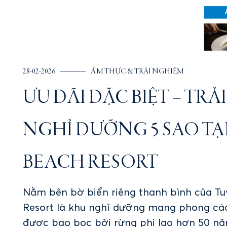
28-02-2026
ẨM THỰC & TRẢI NGHIỆM
ƯU ĐÃI ĐẶC BIỆT – TR
NGHỈ DƯỠNG 5 SAO TẠI
BEACH RESORT
Nằm bên bờ biển riêng thanh bình của Tuy
Resort là khu nghỉ dưỡng mang phong cách Địa Trung Hải,
được bao bọc bởi rừng phi lao hơn 50 nă