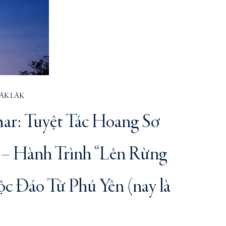
ĂK LĂK
ar: Tuyệt Tác Hoang Sơ
 – Hành Trình “Lên Rừng
c Đáo Từ Phú Yên (nay là