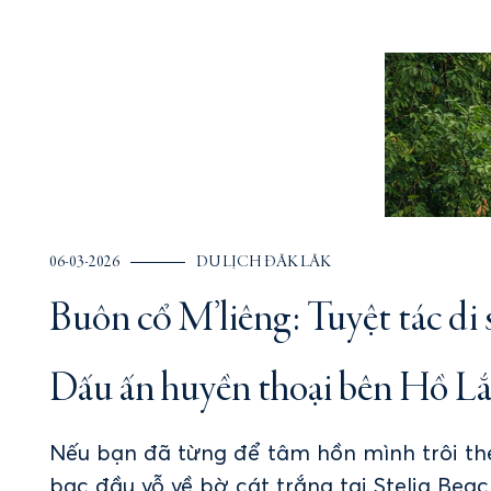
06-03-2026
DU LỊCH ĐĂK LĂK
Buôn cổ M’liêng: Tuyệt tác di
Dấu ấn huyền thoại bên Hồ L
Nếu bạn đã từng để tâm hồn mình trôi t
bạc đầu vỗ về bờ cát trắng tại Stelia Beac