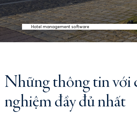
Dịch vụ lưu trú
Liên hệ
Hotel management software
Những thông tin với c
LÔ C1 ĐƯỜNG ĐỘC LẬP
nghiệm đầy đủ nhất