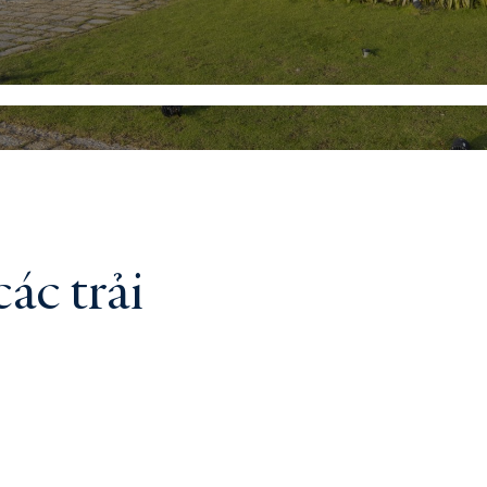
Gallery
Tour Du Lịch Xứ Nẫu
ác trải
, P. TUY HÒA, ĐẮK LẮK
+84 2573 666 678
INF