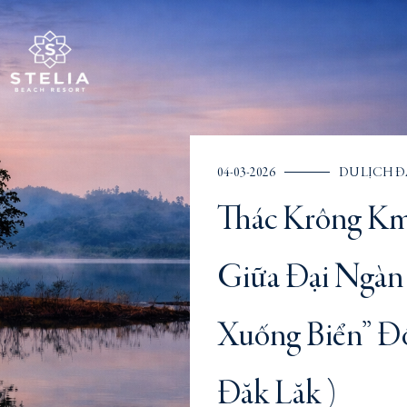
04-03-2026
DU LỊCH Đ
Thác Krông Km
Giữa Đại Ngàn
Xuống Biển” Độ
Đăk Lăk )