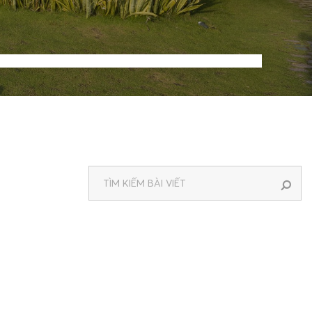
Spa & Wellness
Ưu đãi đặc biệt
O@STELIARESORT.COM