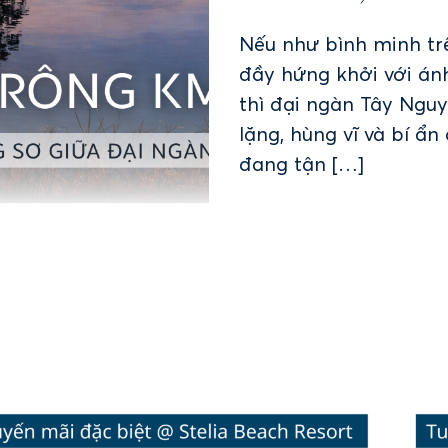
Nếu như bình minh tr
đầy hứng khởi với ánh
thì đại ngàn Tây Nguy
lặng, hùng vĩ và bí ẩ
đang tận […]