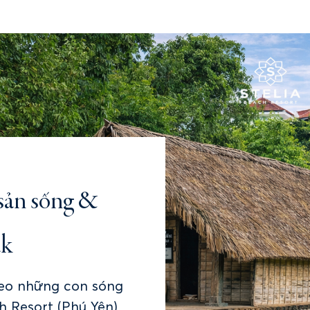
 sản sống &
ắk
heo những con sóng
h Resort (Phú Yên),