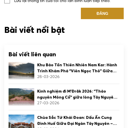
Lưu lại thông tin của tôi cho lần bình luận tiếp theo.
Bài viết nổi bật
Bài viết liên quan
Khu Bảo Tồn Thiên Nhiên Nam Kar: Hành
Trình Khám Phá “Viên Ngọc Thô” Giữa
28-03-2026
Đại Ngàn Tây Nguyên
Kinh nghiệm đi M’Đrăk 2026: “Thảo
nguyên Mông Cổ” giữa lòng Tây Nguyên
27-03-2026
có gì mới?
Chùa Sắc Tứ Khải Đoan: Dấu Ấn Cung
Đình Huế Giữa Đại Ngàn Tây Nguyên –