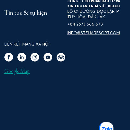
CÔNG TY CỔ PHẦN ĐẦU TƯ VÀ
KINH DOANH NHÀ VIỆT BEACH
LÔ C1 ĐƯỜNG ĐỘC LẬP, P.
Tin tức & sự kiện
TUY HÒA, ĐẮK LẮK.
+84 2573 666 678
INFO@STELIARESORT.COM
LIÊN KẾT MẠNG XÃ HỘI
Google Map