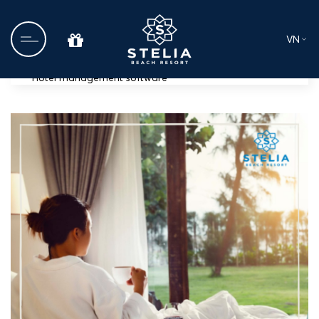
VN
Hotel management software
Trang chủ
Về chúng tôi
Ẩm thực
Tin tức
Dịch vụ Cưới và Sự kiện