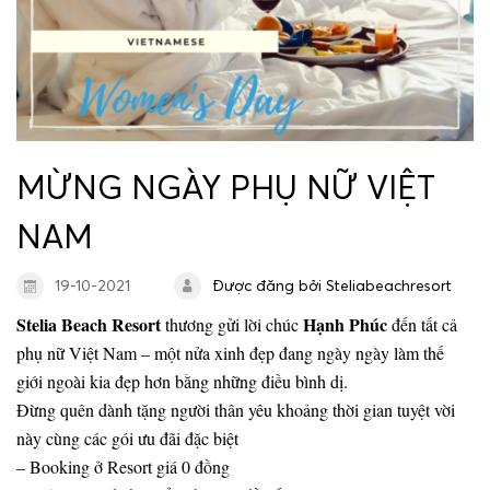
Dịch vụ giải trí và trải nghiệm
Dịch vụ lưu trú
Gallery
MỪNG NGÀY PHỤ NỮ VIỆT
Spa & Wellness
NAM
Liên hệ
19-10-2021
Được đăng bởi Steliabeachresort
Stelia Beach Resort
Hạnh Phúc
thương gửi lời chúc
đến tất cả
Tour Du Lịch Xứ Nẫu
phụ nữ Việt Nam – một nửa xinh đẹp đang ngày ngày làm thế
giới ngoài kia đẹp hơn bằng những điều bình dị.
Ưu đãi đặc biệt
Đừng quên dành tặng người thân yêu khoảng thời gian tuyệt vời
này cùng các gói ưu đãi đặc biệt
–
Booking ở Resort giá 0 đồng