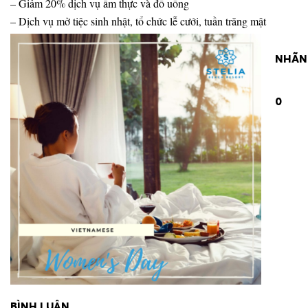
–
Giảm 20% dịch vụ ẩm thực và đồ uống
–
Dịch vụ mở tiệc sinh nhật, tổ chức lễ cưới, tuần trăng mật
NHÃN
0
BÌNH LUẬN