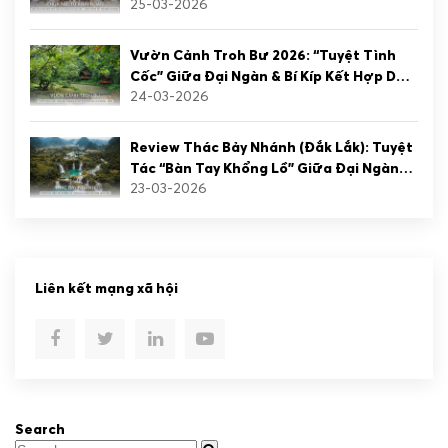
25-03-2026
Hành Trình Kết Nối Biển & Rừng
Vườn Cảnh Troh Bư 2026: “Tuyệt Tình
Cốc” Giữa Đại Ngàn & Bí Kíp Kết Hợp Du
24-03-2026
Lịch Rừng – Biển
Review Thác Bảy Nhánh (Đắk Lắk): Tuyệt
Tác “Bàn Tay Khổng Lồ” Giữa Đại Ngàn
23-03-2026
Yok Đôn
Liên kết mạng xã hội
Search