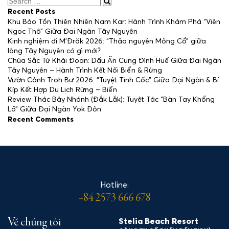
Recent Posts
Khu Bảo Tồn Thiên Nhiên Nam Kar: Hành Trình Khám Phá “Viên
Ngọc Thô” Giữa Đại Ngàn Tây Nguyên
Kinh nghiệm đi M’Đrăk 2026: “Thảo nguyên Mông Cổ” giữa
lòng Tây Nguyên có gì mới?
Chùa Sắc Tứ Khải Đoan: Dấu Ấn Cung Đình Huế Giữa Đại Ngàn
Tây Nguyên – Hành Trình Kết Nối Biển & Rừng
Vườn Cảnh Troh Bư 2026: “Tuyệt Tình Cốc” Giữa Đại Ngàn & Bí
Kíp Kết Hợp Du Lịch Rừng – Biển
Review Thác Bảy Nhánh (Đắk Lắk): Tuyệt Tác “Bàn Tay Khổng
Lồ” Giữa Đại Ngàn Yok Đôn
Recent Comments
Hotline:
LÔ C1 ĐƯỜNG ĐỘC LẬP, P. TUY HÒA, ĐẮK LẮK
+84 2573 666 678
+84 2573 666 678
INFO@STELIARESORT.COM
Stelia Beach Resort
Về chúng tôi