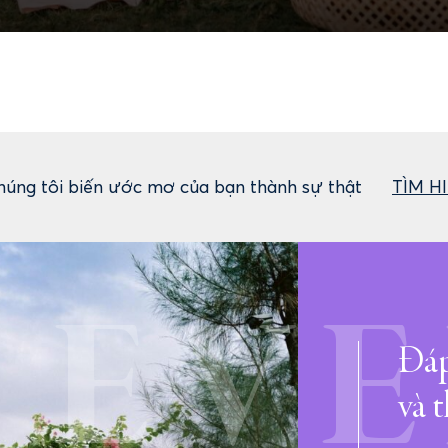
húng tôi biến ước mơ của bạn thành sự thật
TÌM H
EV
Đáp
và t