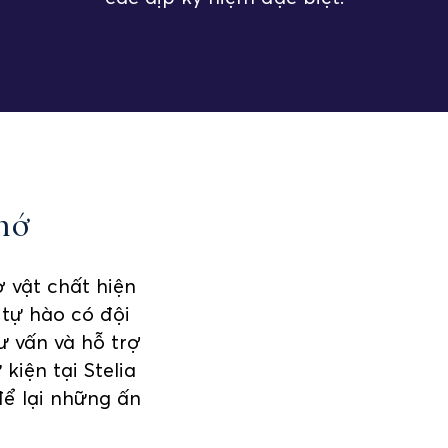
hớ
ở vật chất hiện
 tự hào có đội
ư vấn và hỗ trợ
kiện tại Stelia
ể lại những ấn