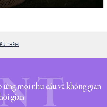
IỂU THÊM
ENT
 ứng mọi nhu cầu về không gian
hời gian