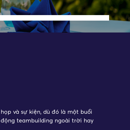
Spa & Wellness
Ưu đãi đặc biệt
O@STELIARESORT.COM
họp và sự kiện, dù đó là một buổi
t động teambuilding ngoài trời hay