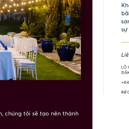
Kh
bã
sa
sự 
Liê
LÔ 
ĐẮK
+84
INF
, chúng tôi sẽ tạo nên thành