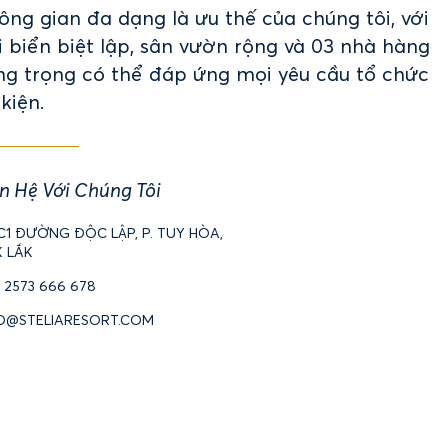
ông gian đa dạng là ưu thế của chúng tôi, với
i biển biệt lập, sân vườn rộng và 03 nhà hàng
ng trọng có thể đáp ứng mọi yêu cầu tổ chức
kiện.
n Hệ Với Chúng Tôi
C1 ĐƯỜNG ĐỘC LẬP, P. TUY HÒA,
 LẮK
 2573 666 678
O@STELIARESORT.COM