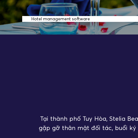
Dịch vụ lưu trú
Hotel management software
Liên hệ
LÔ C1 ĐƯỜNG ĐỘC LẬP
Tại thành phố Tuy Hòa, Stelia Be
gặp gỡ thân mật đối tác, buổi ký 