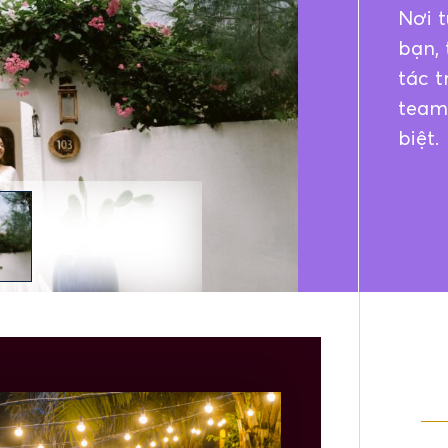
Nơi t
bạn, 
tác t
teamb
biệt.