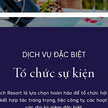
Gallery
Tour Du Lịch Xứ Nẫu
DỊCH VỤ ĐẶC BIỆT
Tổ chức sự kiện
, P. TUY HÒA, ĐẮK LẮK
+84 2573 666 678
INF
ach Resort là lựa chọn hoàn hảo để tổ chức hội 
kết hợp tác trang trọng, tiệc công ty, các hoạ
các dịp kỷ niệm đặc biệt.